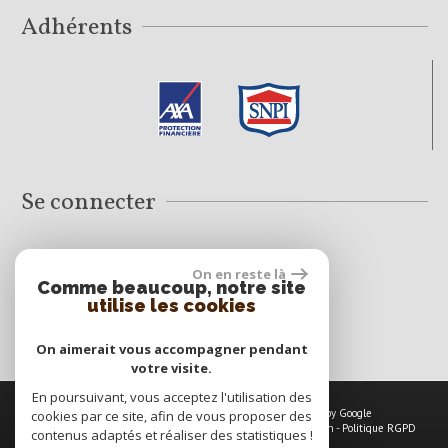
Adhérents
Se connecter
On en reste là
Espace propriétaires
Comme beaucoup, notre site
utilise les cookies
On aimerait vous accompagner pendant
votre visite.
En poursuivant, vous acceptez l'utilisation des
© 2026 | Tous droits réservés | Traduction powered by Google
cookies par ce site, afin de vous proposer des
Plan du site
-
Mentions légales
-
Nos honoraires
-
Liens
-
Admin
-
Politique RGPD
contenus adaptés et réaliser des statistiques !