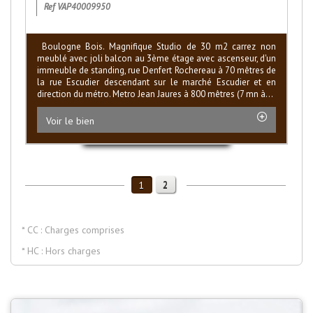
Ref VAP40009950
Boulogne Bois. Magnifique Studio de 30 m2 carrez non
meublé avec joli balcon au 3ème étage avec ascenseur, d'un
immeuble de standing, rue Denfert Rochereau à 70 mêtres de
la rue Escudier descendant sur le marché Escudier et en
direction du métro. Metro Jean Jaures à 800 mêtres (7 mn à...
Voir le bien
2
1
* CC : Charges comprises
* HC : Hors charges