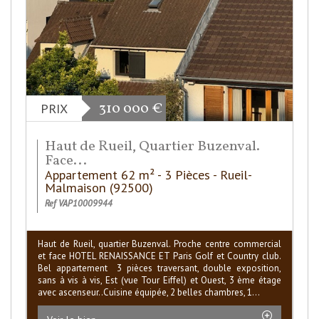
310 000
€
PRIX
Haut de Rueil, Quartier Buzenval.
Face...
Appartement 62 m² - 3 Pièces - Rueil-
Malmaison (92500)
Ref VAP10009944
Haut de Rueil, quartier Buzenval. Proche centre commercial
et face HOTEL RENAISSANCE ET Paris Golf et Country club.
Bel appartement 3 pièces traversant, double exposition,
sans à vis à vis, Est (vue Tour Eiffel) et Ouest, 3 ème étage
avec ascenseur..Cuisine équipée, 2 belles chambres, 1...