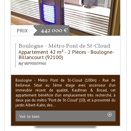
442 000
€
PRIX
Boulogne - Métro Pont de St-Cloud
Appartement 42 m² - 2 Pièces - Boulogne-
Billancourt (92100)
Ref VAP90009966
Boulogne - Métro Pont de St-Cloud (100m) - Rue de
Bellevue. Situé au 5ème étage avec ascenseur d'un
immeuble récent de qualité, Kaufman & Broad, cet
appartement bénéficie d'un emplacement très recherché, à
deux pas du métro "Pont de St-Cloud" (10), et à proximité du
jardin Albert-Kahn, des...
Voir le bien