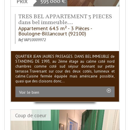
595 000
€
PRIX
TRES BEL APPARTEMENT 3 PIECES
dans bel immeuble...
Appartement 64.5 m² - 3 Pièces -
Boulogne-Billancourt (92100)
Ref VAP10009972
QUARTIER JEAN JAURES PASSAGES. DANS BEL IMMEUBLE de
STANDING DE 1993, au 2ème étage au calme coté nord
chambres comme coté sud séjour donnant sur petite
terrasse.Traversant sur cour des deux cotés, lumineux et
calme.Cuisine fermée équipée mais américaine possible,
quasi que des cloisons donc...
Voir le bien
Coup de coeur