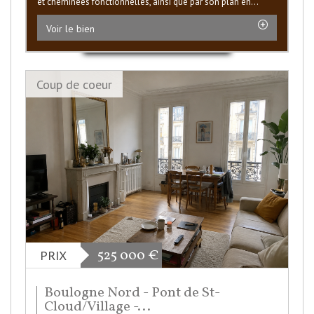
et cheminées fonctionnelles, ainsi que par son plan en...
Voir le bien
Coup de coeur
525 000
€
PRIX
Boulogne Nord - Pont de St-
Cloud/Village -...